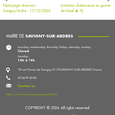
Nettoyage réservoir -
Invitation chaleureuse au goûter
Savigny/Ardre - 17/12/2025
de Noël 🎄 🎅
MAIRIE DE
SAVIGNY-SUR-ARDRES
monday, wednesday, thursday, friday, saturday, sunday :
Closed
tuesday :
14h à 19h
18 rue Perrier de Savigny 51170 SAVIGNY-SUR-ARDRES France
03 26 97 40 50
Contact us
https://www.mairiesavignysurardres.fr/
COPYRIGHT © 2026. All rights reserved.